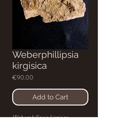
Weberphillipsia
kirgisica
Price
€90.00
Add to Cart
Weberphillipsia kirgisica
Age
: Tournaisien supérieur
Localité
: Malyi, Karatau,