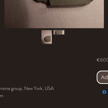
€600
Ad
orraine group, New York, USA
cm