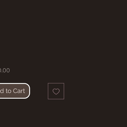
Price
.00
d to Cart