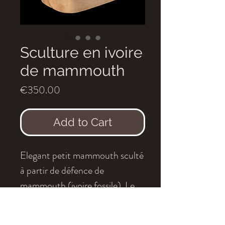
Sculture en ivoire
de mammouth
Price
€350.00
Add to Cart
Elegant petit mammouth sculté
à partir de défence de
mammouth (ivoire fossile). Le
socle est fait en bois.
La défence de gauche à été