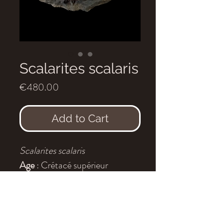
Scalarites scalaris
Price
€480.00
Add to Cart
Scalarites scalaris
Age
: Crétacé supérieur
(Turonien)
Localité
: Hokkaido, Japon
Dimensions
: 13 x 9 cm