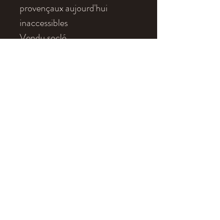
provençaux aujourd'hui
inaccessibles
Vendu soclé.
Localité
: Forcalquier (04),
France
Age
: Oligocène (34-23 Ma)
Dimensions
:22 x 19 cm
(poisson : 14 cm)
eldonia.fe@wanadoo.fr
tel: +33 4 70 90 09 52
Legal Notice
Terms of Sales