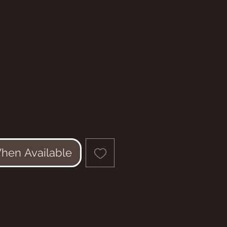
ce
When Available