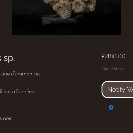
Pri
€480.00
 sp.
Out of Stock
gtaine d'ammonites.
Notify 
illions d'années
s noir