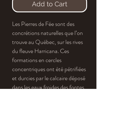
Add to Cart
Les Pierres de Fée sont des
concrétions naturelles que l’on
trouve au Québec, sur les rives
du fleuve Harricana. Ces
formations en cercles
concentriques ont été pétrifiées
et durcies par le calcaire déposé
dans les eaux froides des fontes
glaciaires. Ces concrétions ont
d’incroyables formes arrondies
créées en spirale à partir d’un
noyau central de formation.
Elles ont été appelées "Pierres