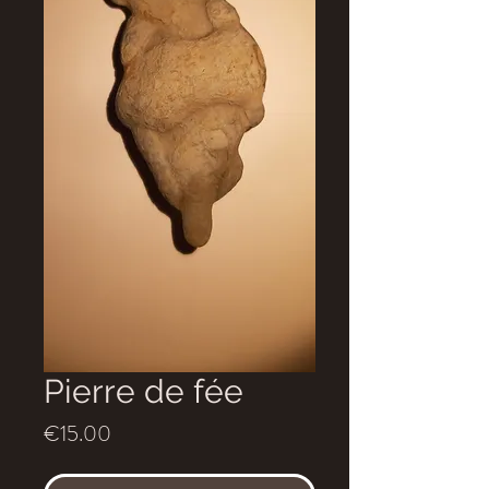
Pierre de fée
Price
€15.00