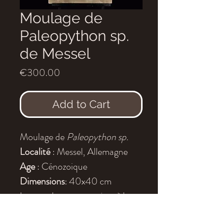
Moulage de
Paleopython sp.
de Messel
Price
€300.00
Add to Cart
Moulage de
Paleopython sp.
Localité
: Messel, Allemagne
Age
: Cénozoique
Dimensions
: 40x40 cm
Les moulages sont peints à la
main, ainsi les couleurs peuvent