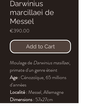
Darwinius
marcillaei de
Messel
Price
€390.00
Add to Cart
Moulage de
Darwinius masillaei
,
primate d'un genre éteint
Age
: Cénozoïque, 65 millions
d'années
Localité
: Messel, Allemagne
Dimensions
: 57x27cm
Les moulages sont peints à la