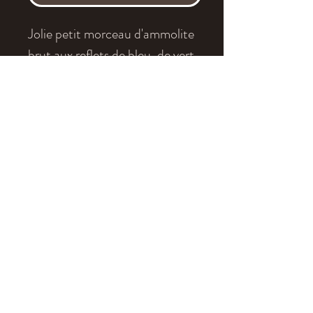
Jolie petit morceau d'ammolite
brut aux reflets de bleu, de vert
et de violet. L'ammolite est
formé à partir de la nacre
fossilisée d'une ammonite.
Age
: Maastrichien
Localité
: Alberta, Canada
Dimensions
: 9.5 x 5.8 cm
eldonia.fe@wanadoo.fr
tel: +33 4 70 90 09 52
Legal Notice
Terms of Sales