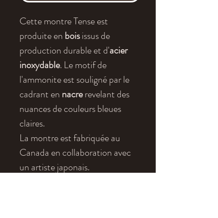
Cette montre Tense est
produite en
bois
issus de
production durable et d'
acier
inoxydable
. Le motif de
l'ammonite est souligné par le
cadrant en
nacre
revelant des
nuances de couleurs bleues
claires.
La montre est fabriquée au
Canada en collaboration avec
un artiste japonais.
Le tour de poignet est de 23 cm
(très large) et peut être ajusté
en retirant des mailles. Le