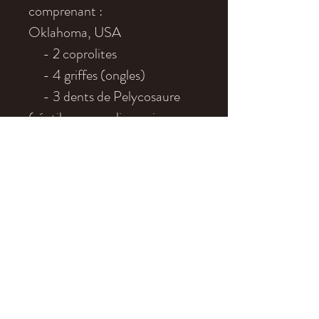
comprenant :
Oklahoma, USA
- 2 coprolites
- 4 griffes (ongles)
- 3 dents de Pelycosaure
(réptile mammalien qui
ressemble au Dimetrodon)
- un groupe de fragments de
mandibules de lezard primitifs
- et 3 griffes
Age
: Permien
Localité
: Oklahoma, USA
Dimensions
: Sur les photos