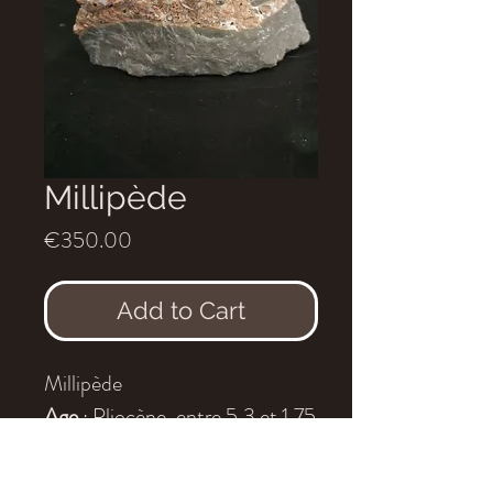
Millipède
Price
€350.00
Add to Cart
Millipède
Age
:
Pliocène, entre 5,3 et 1,75
millions d’années
Localité
:
Baranya County