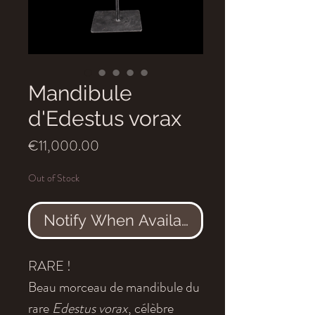
Mandibule
d'Edestus vorax
Price
€11,000.00
Out of Stock
Notify When Available
RARE !
Beau morceau de mandibule du
rare
Edestus vorax
, célèbre