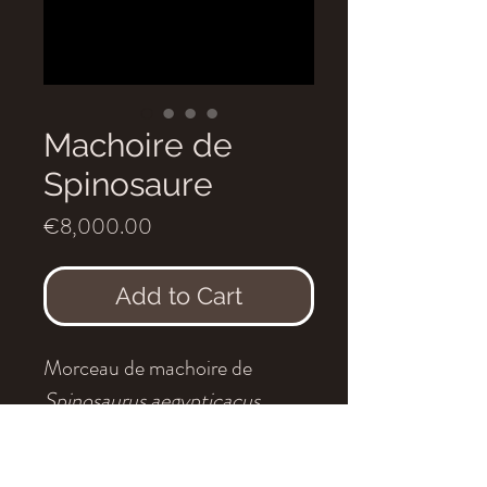
Machoire de
Spinosaure
Price
€8,000.00
Add to Cart
Morceau de machoire de
Spinosaurus aegypticacus
.
Age
: Cénomanien
Localité
: Maroc