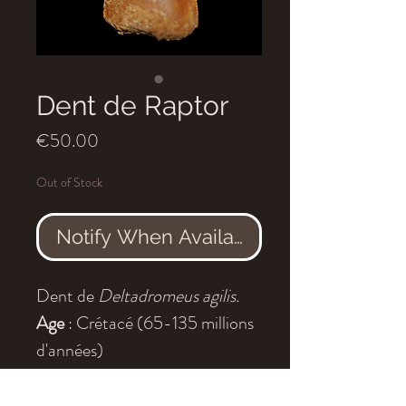
Dent de Raptor
Price
€50.00
Out of Stock
Notify When Available
Dent de
Deltadromeus agilis.
Age
: Crétacé (65-135 millions
d'années)
Localité
: Tegana, Kem-Kem,
Maroc