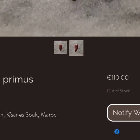
Pric
€110.00
 primus
Out of Stock
Notify 
, K'sar es Souk, Maroc