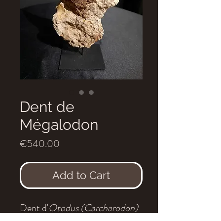
Dent de
Mégalodon
Price
€540.00
Add to Cart
Dent d'
Otodus (Carcharodon)