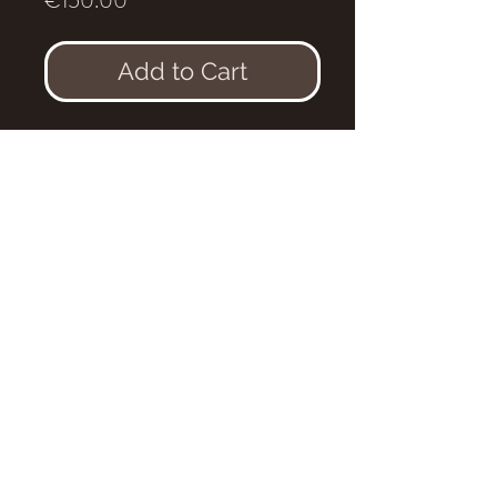
€150.00
Add to Cart
Dent de
Carcharodontosaurus
saharicus
.
Age
: Cénomanien, environ 95
millions d'années
Localité
: Kem Kem, (Maroc)
Dimensions
: 3,6x2,2 cm
Recollée.
eldonia.fe@wanadoo.fr
tel: +33 4 70 90 09 52