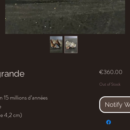
Pri
€360.00
grande
Out of Stock
 15 millions d’années
Notify 
e
ne 4,2 cm)