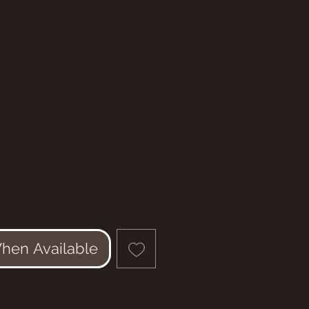
ce
When Available