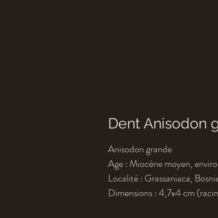
Dent Anisodon 
Anisodon grande
Age : Miocène moyen, environ
Localité : G
rassaniaca, Bosni
Dimensions : 4,7x4 cm (raci