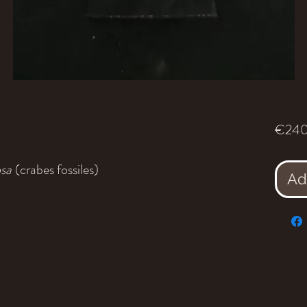
€240
osa
(crabes fossiles)
Ad