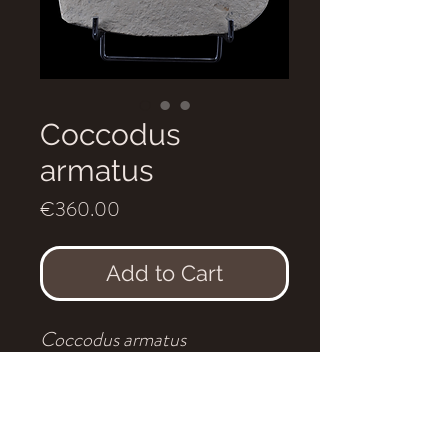
Coccodus
armatus
Price
€360.00
Add to Cart
Coccodus armatus
Age
: Cénomanien
Localité
: Hgula, Liban
Dimensions
: 15 x 14 cm