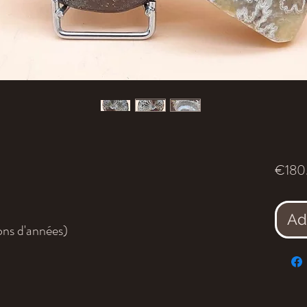
€180
Ad
ons d'années)