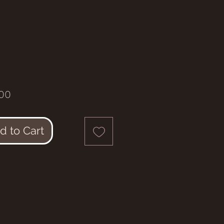
Price
00
d to Cart