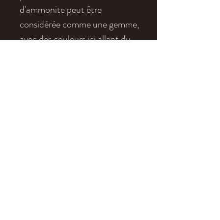
d'ammonite peut être
considérée comme une gemme,
avec des couleurs ici allant du
vert au orrange en passant par le
bleu.
Age
: Maestrichtien
Localité
: Pee Wee, Alberta
Dimensions
: 15 mm de
diamètre
eldonia.fe@wanadoo.fr
tel: +33 4 70 90 09 52
Legal Notice
Terms of Sales