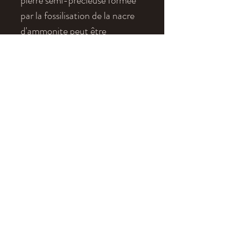
pierre semi-precieuse formée
par la fossilisation de la nacre
d'ammonite peut être
considérée comme une gemme,
avec des couleurs ici allant du
vert à l'orange au doré.
Age
: Maestrichtien
Localité
: Pee Wee, Alberta
Dimensions
: 1,2 x 1 cm
eldonia.fe@wanadoo.fr
tel: +33 4 70 90 09 52
Legal Notice
Terms of Sales