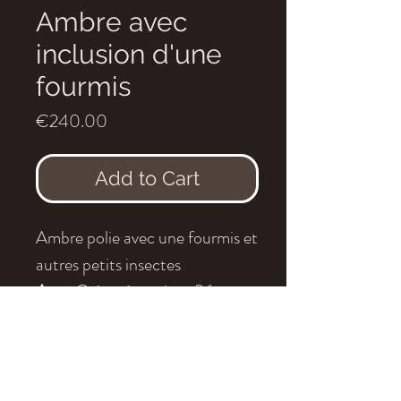
Ambre avec
inclusion d'une
fourmis
Price
€240.00
Add to Cart
Ambre polie avec une fourmis et
autres petits insectes
Age
:
Crétacé, environ 96
millions d'années
Localité
: Birmanie
Dimensions
:
1,7x1 cm